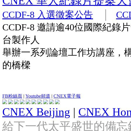
CNEX 華人紀錄片提案大
CCDF-8 入選徵案公告
│
CC
CCDF-8 邀請逾40位國際紀
台製作人
舉辦一系列論壇工作坊講座，
的橋樑
FB粉絲頁
|
Youtube頻道
|
CNEX電子報
CNEX Beijing
|
CNEX Hon
給下一代太平盛世的備忘錄 Looki